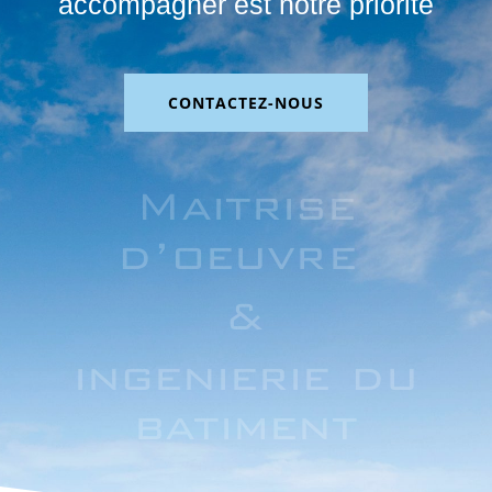
accompagner est notre priorité
CONTACTEZ-NOUS
Maitrise
d’oeuvre
&
ingenierie du
batiment